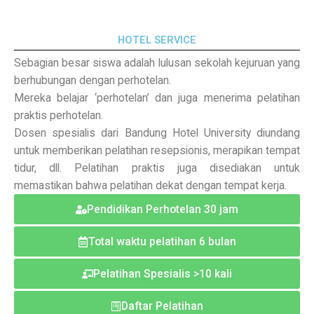
HOTEL SERVICE
Sebagian besar siswa adalah lulusan sekolah kejuruan yang
berhubungan dengan perhotelan.
Mereka belajar ‘perhotelan’ dan juga menerima pelatihan
praktis perhotelan.
Dosen spesialis dari Bandung Hotel University diundang
untuk memberikan pelatihan resepsionis, merapikan tempat
tidur, dll. Pelatihan praktis juga disediakan untuk
memastikan bahwa pelatihan dekat dengan tempat kerja.
Pendidikan Perhotelan 30 jam
Total waktu pelatihan 6 bulan
Pelatihan Spesialis >10 kali
Daftar Pelatihan