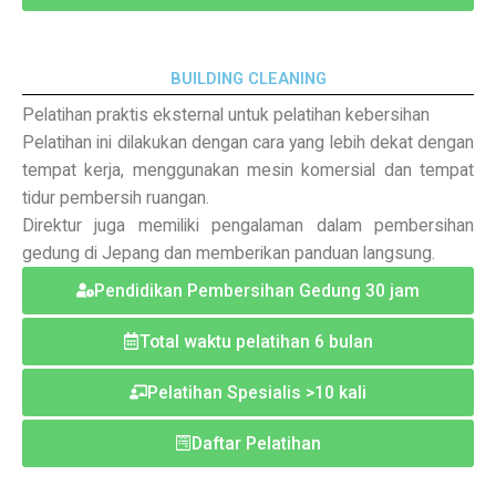
BUILDING CLEANING
Pelatihan praktis eksternal untuk pelatihan kebersihan
Pelatihan ini dilakukan dengan cara yang lebih dekat dengan
tempat kerja, menggunakan mesin komersial dan tempat
tidur pembersih ruangan.
Direktur juga memiliki pengalaman dalam pembersihan
gedung di Jepang dan memberikan panduan langsung.
Pendidikan Pembersihan Gedung 30 jam
Total waktu pelatihan 6 bulan
Pelatihan Spesialis >10 kali
Daftar Pelatihan