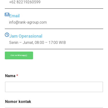
+62 82219260599
Email
info@rank-agroup.com
Jam Operasional
Senin – Jumat, 08:00 – 17:00 WIB
Chat via Whatsapp
Nama
*
P
Nomor kontak
e
s