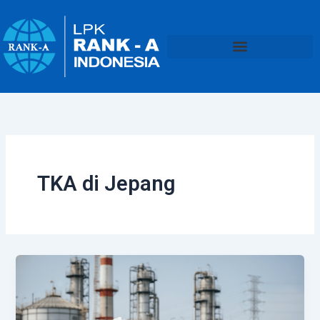
Lewati
ke
konten
TKA di Jepang